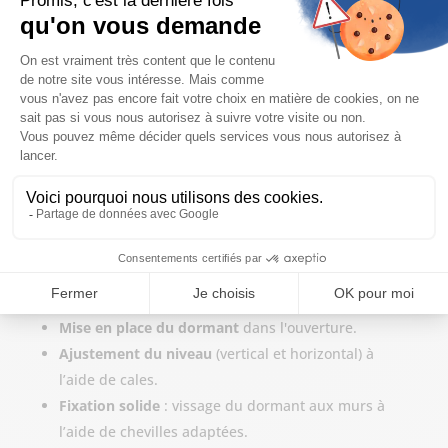
Quatrième étape : la pose de la nouvelle fenêtre
La pose proprement dite se déroule ainsi :
Mise en place du dormant
dans l'ouverture.
Ajustement du niveau
(vertical et horizontal) à
l’aide de cales.
Fixation solide
: vissage du dormant aux murs à
l’aide de chevilles adaptées.