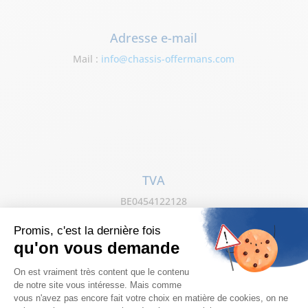
Adresse e-mail
Mail :
info@chassis-offermans.com
TVA
BE0454122128
Heures d'ouverture
Lundi au vendredi de 8 h à 17h
Samedi sur rendez-vous