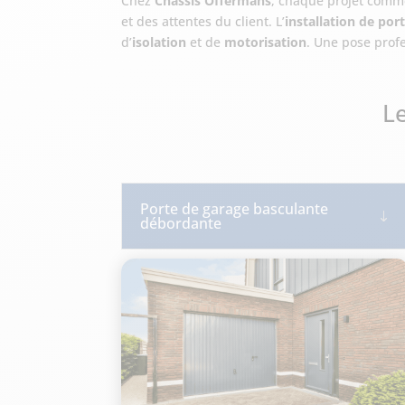
Chez
Châssis Offermans
, chaque projet comme
et des attentes du client. L’
installation de por
d’
isolation
et de
motorisation
. Une pose profe
Le
Porte de garage basculante
débordante