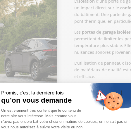
L’
isolation
d’une porte de gar
un impact direct sur le
confo
du bâtiment. Une porte de ga
pont thermique, en particulie
Les
portes de garage isolées
permettent de limiter les pe
température plus stable. Ell
nuisances sonores provenant 
L’utilisation de panneaux is
de matériaux de qualité est 
et efficace.
Matériaux des portes de garage
r la durabilité et l’esthétique d’une porte de garage. Les matériau
nium
et parfois le
bois
, chacun présentant des caractéristiques spé