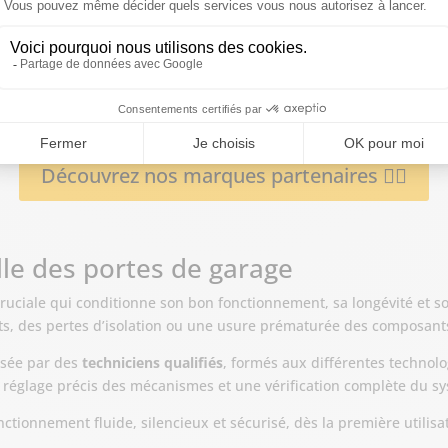
ellente résistance mécanique et une bonne isolation lorsqu’elles
rrosion et son aspect moderne. Le bois, quant à lui, apporte un cach
un entretien plus régulier.
x de haute qualité afin de garantir des
portes de garage robuste
temps.
Découvrez nos marques partenaires 👉🏻
lle des portes de garage
ruciale qui conditionne son bon fonctionnement, sa longévité et so
ts, des pertes d’isolation ou une usure prématurée des composant
alisée par des
techniciens qualifiés
, formés aux différentes technol
 réglage précis des mécanismes et une vérification complète du s
nctionnement fluide, silencieux et sécurisé, dès la première utilisa