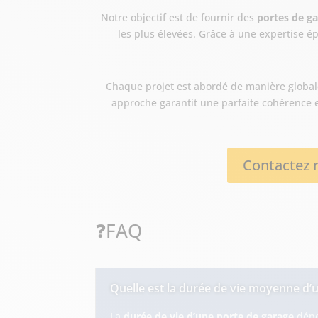
Notre objectif est de fournir des
portes de ga
les plus élevées. Grâce à une expertise 
Chaque projet est abordé de manière globale
approche garantit une parfaite cohérence e
Contactez n
❓FAQ
Quelle est la durée de vie moyenne d’
La
durée de vie d’une porte de garage
dépe