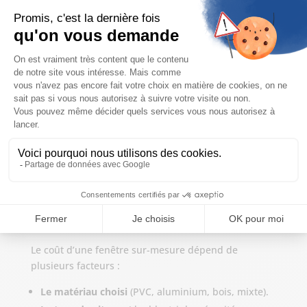
une bonne isolation thermique.
Aluminium
: parfait pour les grandes ouvertures,
les styles modernes et les finitions soignées.
Bois
: idéal pour le charme traditionnel,
l’authenticité et l’excellente isolation.
Mixte bois/alu
: le meilleur des deux mondes :
chaleur intérieure du bois et robustesse
extérieure de l’aluminium.
Chaque matériau peut être décliné en une multitude
de couleurs, textures et styles pour créer une
fenêtre vraiment unique.
Combien coûte une fenêtre sur-mesure ?
Le coût d’une fenêtre sur-mesure dépend de
plusieurs facteurs :
Le matériau choisi
(PVC, aluminium, bois, mixte).